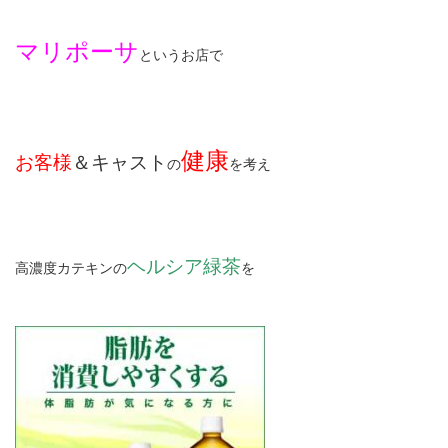
マリポーサ
というお店で
健康
お客様
＆キャスト
の
を考え
ヘルシア緑茶
高濃度カテキンの
を