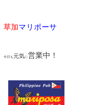
草加
マリポーサ
営業中！
元気
今日も
に