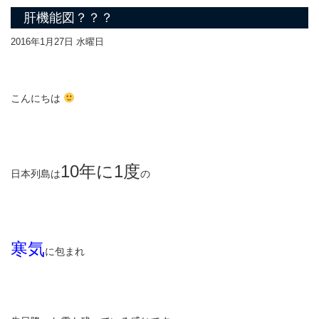
肝機能図？？？
2016年1月27日 水曜日
こんにちは
10年に1度
日本列島は
の
寒気
に包まれ