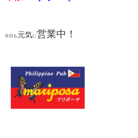
営業中！
元気
今日も
に