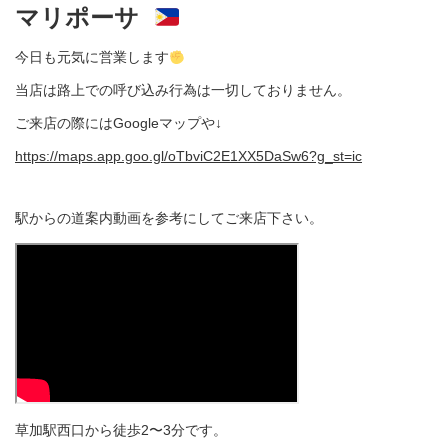
マリポーサ
今日も元気に営業します
当店は路上での呼び込み行為は一切しておりません。
ご来店の際にはGoogleマップや↓
https://maps.app.goo.gl/oTbviC2E1XX5DaSw6?g_st=ic
駅からの道案内動画を参考にしてご来店下さい。
草加駅西口から徒歩2〜3分です。