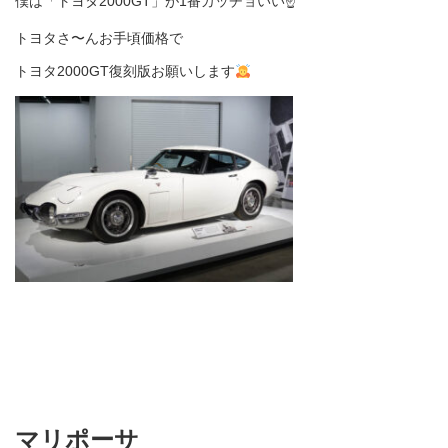
僕は「トヨタ2000GT」が1番カッチョいい☝️
トヨタさ〜んお手頃価格で
トヨタ2000GT復刻版お願いします
マリポーサ