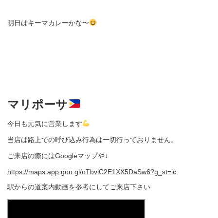
明日はキーマカレーかな〜
マリポーサ
今日も元気に営業します
当店は路上での呼び込み行為は一切行っておりません。
ご来店の際にはGoogleマップや↓
https://maps.app.goo.gl/oTbviC2E1XX5DaSw6?g_st=ic
駅からの道案内動画を参考にしてご来店下さい