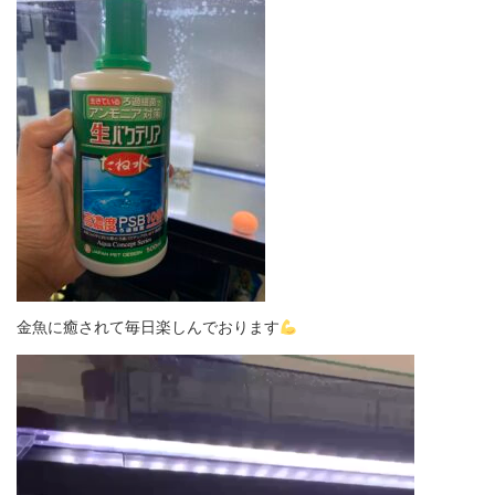
金魚に癒されて毎日楽しんでおります
動
画
プ
レ
ー
ヤ
ー