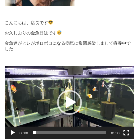
こんにちは、店長です
お久しぶりの金魚日誌です
金魚達がヒレがボロボロになる病気に集団感染しまして療養中で
した
動
画
プ
レ
ー
ヤ
ー
00:00
01:03