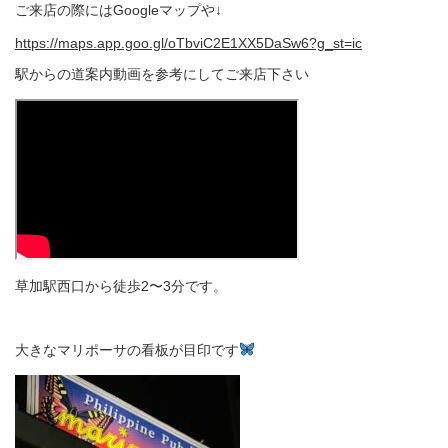
ご来店の際にはGoogleマップや↓
https://maps.app.goo.gl/oTbviC2E1XX5DaSw6?g_st=ic
駅からの道案内動画を参考にしてご来店下さい
草加駅西口から徒歩2〜3分です。
大きなマリポーサの看板が目印です