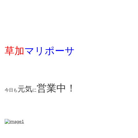
草加
マリポーサ
営業中！
元気
今日も
に