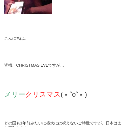
こんにちは。
皆様、CHRISTMAS EVEですが…
メリー
クリスマス
(﹡ˆoˆ﹡)
どの国も1年前みたいに盛大には祝えないご時世ですが、日本はま