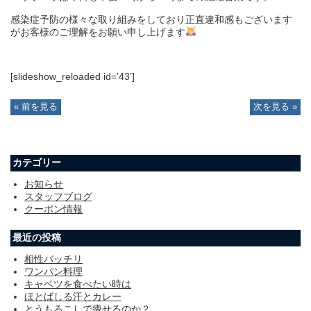
感染症予防の様々な取り組みをしており正直違和感もございます
がお客様のご理解をお願い申し上げます
[slideshow_reloaded id=’43’]
« 前を見る
次を見る »
カテゴリー
お知らせ
スタッフブログ
クーポン情報
最近の投稿
相性バッチリ
ワンパン料理
キャベツを食べたい時は
ほとばしる汗とカレー
とうもろこしで痩せるのか？