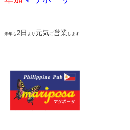
2日
元気
営業
来年も
より
に
します