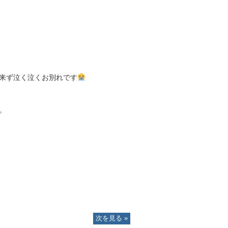
来ず泣く泣くお別れです
。
次を見る »