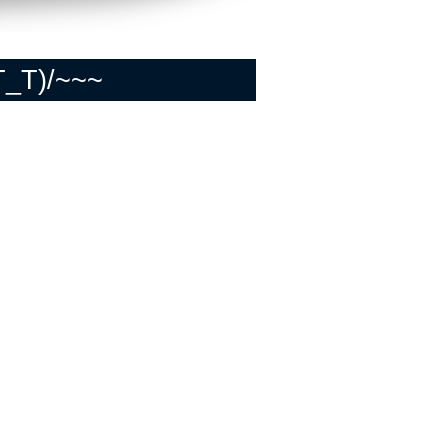
)/~~~