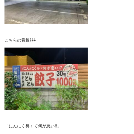
こちらの看板⇩⇩⇩
「にんにく臭くて何が悪い!!」