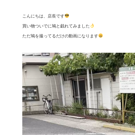
こんにちは、店長です
買い物ついでに鳩と戯れてみました
ただ鳩を撮ってるだけの動画になります
動
画
プ
レ
ー
ヤ
ー