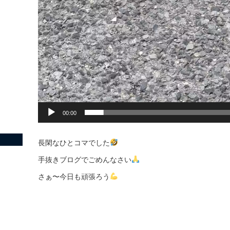
00:00
長閑なひとコマでした
手抜きブログでごめんなさい
さぁ〜今日も頑張ろう