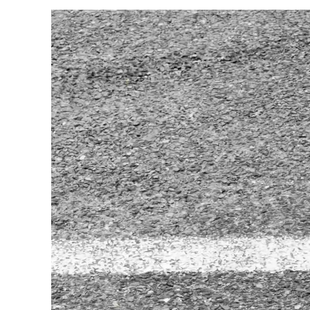
動
画
プ
レ
ー
ヤ
ー