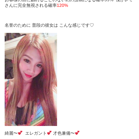
さんに完全無視される確率
120%
名誉のために 普段の彼女は こんな感じです♡
綺麗〜
エレガント
才色兼備〜